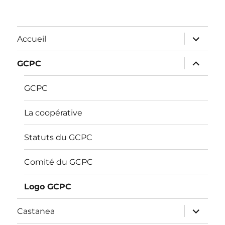
ouvrir
Accueil
le
sous-
menu
ouvrir
GCPC
le
sous-
menu
GCPC
La coopérative
Statuts du GCPC
Comité du GCPC
Logo GCPC
ouvrir
Castanea
le
sous-