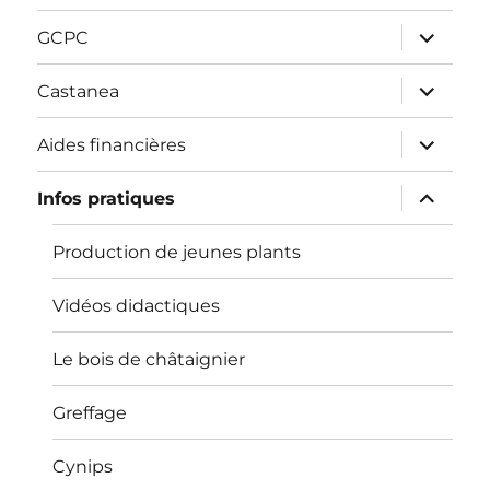
sous-
menu
ouvrir
GCPC
le
sous-
menu
ouvrir
Castanea
le
sous-
menu
ouvrir
Aides financières
le
sous-
menu
ouvrir
Infos pratiques
le
sous-
menu
Production de jeunes plants
Vidéos didactiques
Le bois de châtaignier
Greffage
Cynips