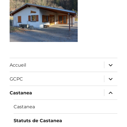
ouvrir
Accueil
le
sous-
menu
ouvrir
GCPC
le
sous-
menu
ouvrir
Castanea
le
sous-
menu
Castanea
Statuts de Castanea