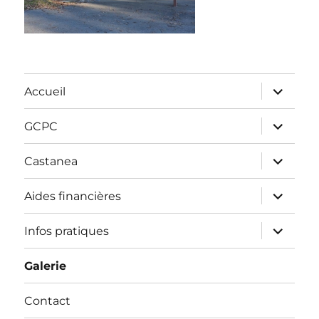
ouvrir
Accueil
le
sous-
menu
ouvrir
GCPC
le
sous-
menu
ouvrir
Castanea
le
sous-
menu
ouvrir
Aides financières
le
sous-
menu
ouvrir
Infos pratiques
le
sous-
menu
Galerie
Contact